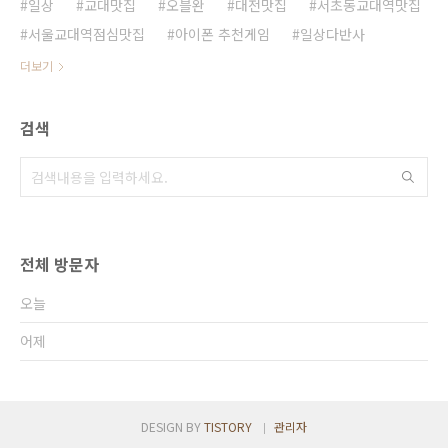
일상
교대맛집
오블완
대전맛집
서초동교대역맛집
서울교대역점심맛집
아이폰 추천게임
일상다반사
더보기
검색
전체 방문자
오늘
어제
DESIGN BY
TISTORY
관리자