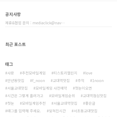
공지사항
제휴&협업 문의 : mediaclick@nav⋯
최근 포스트
태그
사랑
추천모바일게임
티스토리챌린지
love
만년동맛집
f_noon
교대역맛집
추억
1noon
서울교대맛집
모바일게임 사전예약
첫눈이오면
시간은 그렇게 흘러가고
모바일게임순위
교대역점심맛집
첫눈
모바일게임추천
서울교대역맛집
좋은글
태그를 입력해 주세요.
잊혀진시간
서초동교대맛집