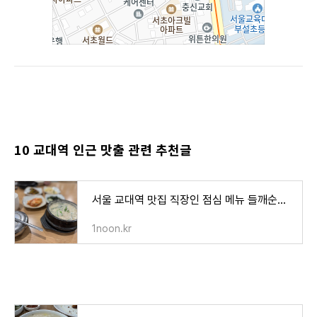
10 교대역 인근 맛출 관련 추천글
서울 교대역 맛집 직장인 점심 메뉴 들깨순두부
1noon.kr