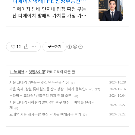
디에이치방배THE 삼정부동산
디에이치방배 단지내상가입점
디에이치 방배 단지내 입점 확정 부동
산 디에이치 방배의 가치를 가장 가까
이에서 디에이치방배 지금 바로 연락
주세요
12
구독하기
'
Life 리뷰
>
맛집&여행
' 카테고리의 다른 글
서울 교대역 7번출구 맛집 만두전골 점심
2024.10.28
(3)
가을 축제, 잠실 롯데월드몰 잔디광장 아이가 행복입니다.
2024.10.16
(17)
스타벅스 교대역3번출구점 커피 맛집 오픈!
2024.10.04
(3)
서울 교대역 지하철역 3번, 4번 출구 맛집 비벼먹는 된장찌
2024.08.27
개
(6)
교대역 서울 돼지국밥 맛집 담미온 뼈해장국 후기
2024.08.22
(0)