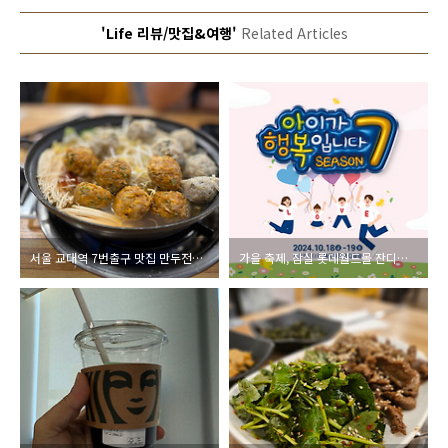
'Life 리뷰/맛집&여행'
Related Articles
서울 교대역 7번출구 맛집 만두전골 점심
가을 축제, 잠실 롯데월드몰 잔디광장 아이가 행복입니다.