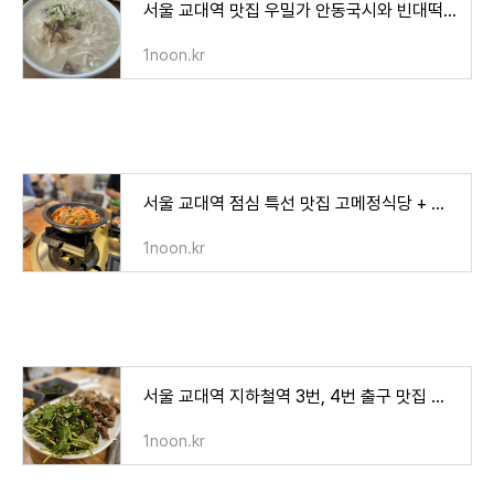
서울 교대역 맛집 우밀가 안동국시와 빈대떡 & 이루팜커피
1noon.kr
서울 교대역 점심 특선 맛집 고메정식당 + 파스쿠찌
1noon.kr
서울 교대역 지하철역 3번, 4번 출구 맛집 비벼먹는 된장찌개
1noon.kr