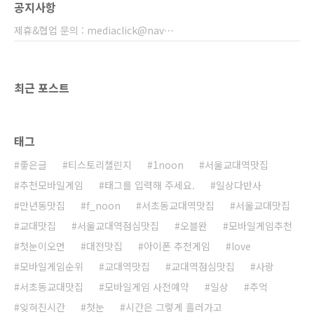
공지사항
제휴&협업 문의 : mediaclick@nav⋯
최근 포스트
태그
좋은글
티스토리챌린지
1noon
서울교대역맛집
추천모바일게임
태그를 입력해 주세요.
일상다반사
만년동맛집
f_noon
서초동교대역맛집
서울교대맛집
교대맛집
서울교대역점심맛집
오블완
모바일게임추천
첫눈이오면
대전맛집
아이폰 추천게임
love
모바일게임순위
교대역맛집
교대역점심맛집
사랑
서초동교대맛집
모바일게임 사전예약
일상
추억
잊혀진시간
첫눈
시간은 그렇게 흘러가고